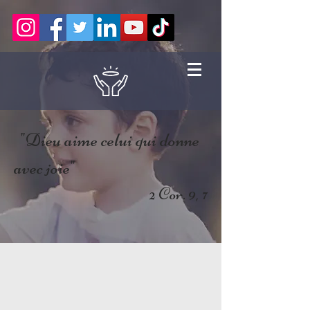
"Dieu aime celui qui donne
avec joie"
2 Cor. 9, 7